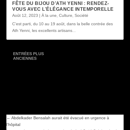
FÊTE DU BIJOU D’ATH YENNI : RENDEZ-
VOUS AVEC L’ÉLÉGANCE INTEMPORELLE
Août 12, 2023
|
À la une
,
Culture
,
Société
C’est parti, du 10 au 19 août, dans la belle contrée des
Ath Yenni, les excellents artisans...
ENTRÉES PLUS
ANCIENNES
←
Abdelkader Bensalah aurait été évacué en urgence à
l’hôpital
Les conséquences de la mort du général Gaïd-Salah selon les
médias étrangers
→
←
Abdelkader Bensalah aurait été évacué en urgence à
l’hôpital