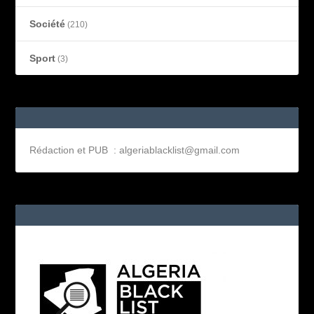
Société
(210)
Sport
(3)
Rédaction et PUB : algeriablacklist@gmail.com