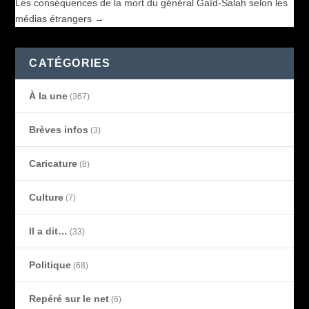
Les conséquences de la mort du général Gaïd-Salah selon les
médias étrangers
→
CATÉGORIES
À la une
(367)
Brèves infos
(3)
Caricature
(8)
Culture
(7)
Il a dit…
(33)
Politique
(68)
Repéré sur le net
(6)