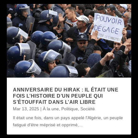
ANNIVERSAIRE DU HIRAK : IL ÉTAIT UNE
FOIS L’HISTOIRE D’UN PEUPLE QUI
S’ÉTOUFFAIT DANS L’AIR LIBRE
Mar 13, 2025
|
À la une
,
Politique
,
Société
Il était une fois, dans un pays appelé l'Algérie, un peuple
fatigué d'être méprisé et opprimé,...