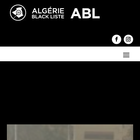
←
Abdelkader Bensalah aurait été évacué en urgence à
l’hôpital
Les conséquences de la mort du général Gaïd-Salah selon les
médias étrangers
→