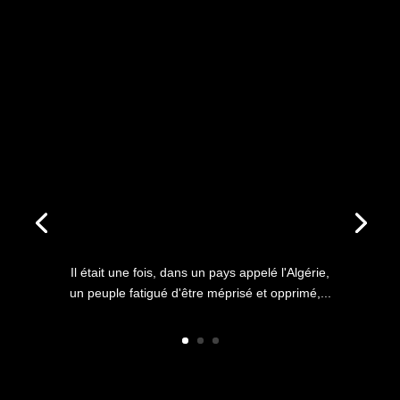
ANNIVERSAIRE DU HIRAK : IL
ÉTAIT UNE FOIS L’HISTOIRE
D’UN PEUPLE QUI
S’ÉTOUFFAIT DANS L’AIR
LIBRE
Il était une fois, dans un pays appelé l'Algérie,
un peuple fatigué d'être méprisé et opprimé,...