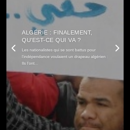
ALGÉRIE : FINALEMENT,
QU’EST-CE QUI VA ?
Les nationalistes qui se sont battus pour
l’indépendance voulaient un drapeau algérien :
Ils l’ont...