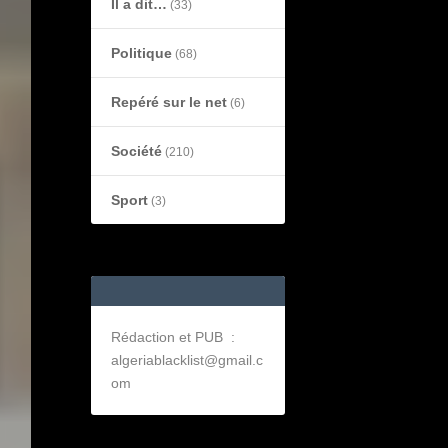
Il a dit…
(33)
Politique
(68)
Repéré sur le net
(6)
Société
(210)
Sport
(3)
Rédaction et PUB :
algeriablacklist@gmail.c
om