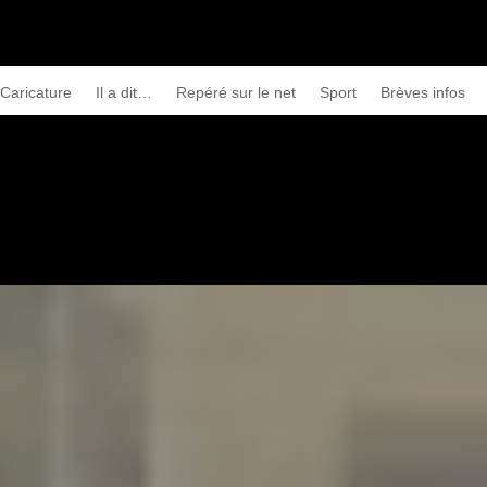
Caricature
Il a dit…
Repéré sur le net
Sport
Brèves infos
prison ferme
ttre de l’ordre dans l’armée
→