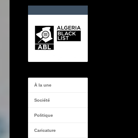
À la une
Société
Politique
Caricature