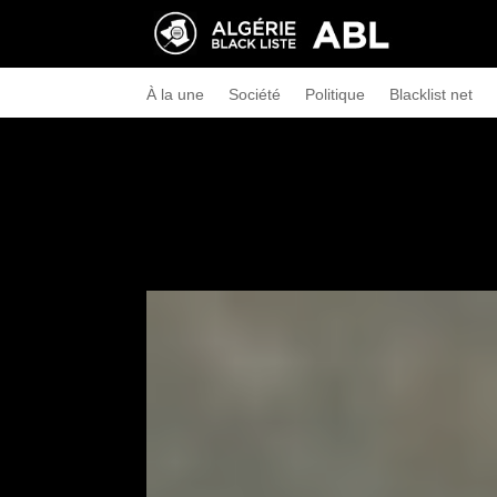
À la une
Société
Politique
Blacklist net
←
Anis Rahmani et Ahmed Hafsi condamnés à la 
Saïd Chengriha : un général intellectuel pour reme