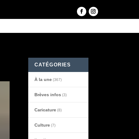
CATÉGORIES
À la une
(367)
Brèves infos
(3)
Caricature
(8)
Culture
(7)