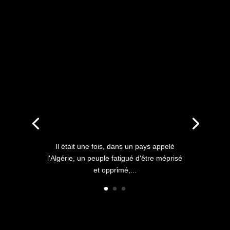
ANNIVERSAIRE DU HIRAK
: IL ÉTAIT UNE FOIS
L’HISTOIRE D’UN PEUPLE
QUI S’ÉTOUFFAIT DANS
L’AIR LIBRE
Il était une fois, dans un pays appelé
l'Algérie, un peuple fatigué d'être méprisé
et opprimé,...