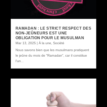
RAMADAN : LE STRICT RESPECT DES
NON-JEÛNEURS EST UNE
OBLIGATION POUR LE MUSULMAN
Mar 13, 2025
|
À la une
,
Société
Nous savons bien que les musulmans pratiquent
le jeûne du mois de "Ramadan", car il constitue
l'un...