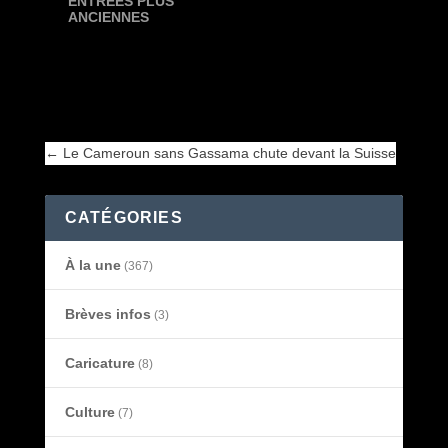
ENTRÉES PLUS
ANCIENNES
←
Le Cameroun sans Gassama chute devant la Suisse
←
Le Cameroun sans Gassama chute devant la Suisse
CATÉGORIES
À la une
(367)
Brèves infos
(3)
Caricature
(8)
Culture
(7)