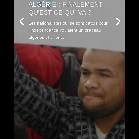
ALGÉRIE : FINALEMENT,
QU’EST-CE QUI VA ?
Les nationalistes qui se sont battus pour
l’indépendance voulaient un drapeau
algérien : Ils l’ont...