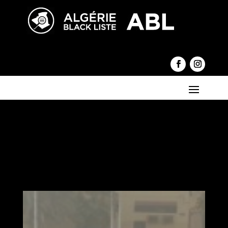
←
Il y a 28 ans, le dernier clou de papier de Saïd
Mekbel (*)
Sauvons nos ânes !
→