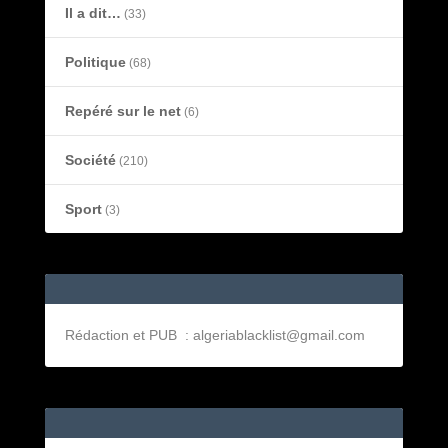
Il a dit…
(33)
Politique
(68)
Repéré sur le net
(6)
Société
(210)
Sport
(3)
Rédaction et PUB : algeriablacklist@gmail.com