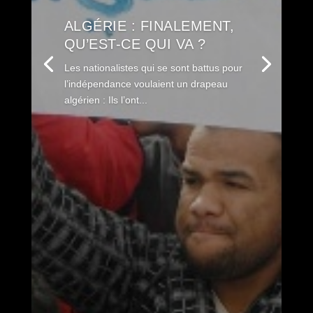
ALGÉRIE : FINALEMENT,
QU’EST-CE QUI VA ?
Les nationalistes qui se sont battus pour
l’indépendance voulaient un drapeau
algérien : Ils l’ont...