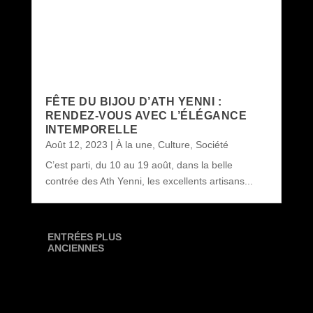
FÊTE DU BIJOU D’ATH YENNI :
RENDEZ-VOUS AVEC L’ÉLÉGANCE
INTEMPORELLE
Août 12, 2023
|
À la une
,
Culture
,
Société
C’est parti, du 10 au 19 août, dans la belle
contrée des Ath Yenni, les excellents artisans...
ENTRÉES PLUS
ANCIENNES
←
Quelle est votre lecture des propos du président