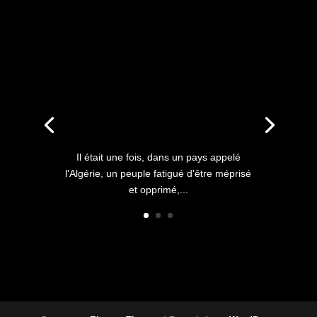
ANNIVERSAIRE DU HIRAK
: IL ÉTAIT UNE FOIS
L’HISTOIRE D’UN PEUPLE
QUI S’ÉTOUFFAIT DANS
L’AIR LIBRE
Il était une fois, dans un pays appelé
l'Algérie, un peuple fatigué d'être méprisé
et opprimé,...