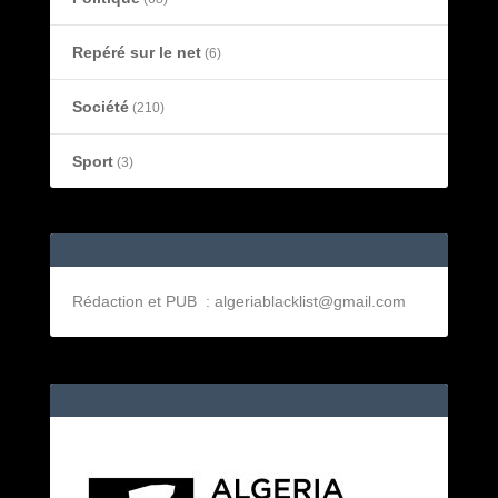
Repéré sur le net
(6)
Société
(210)
Sport
(3)
Rédaction et PUB : algeriablacklist@gmail.com