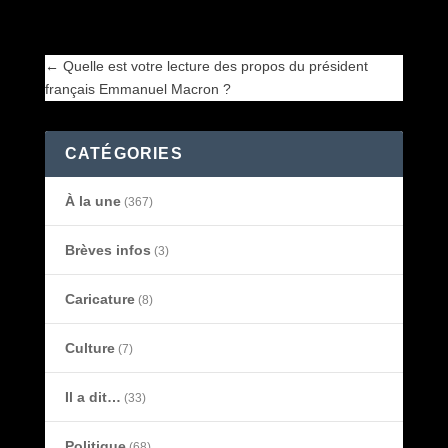
français Emmanuel Macron ?
←
Quelle est votre lecture des propos du président
français Emmanuel Macron ?
CATÉGORIES
À la une
(367)
Brèves infos
(3)
Caricature
(8)
Culture
(7)
Il a dit…
(33)
Politique
(68)