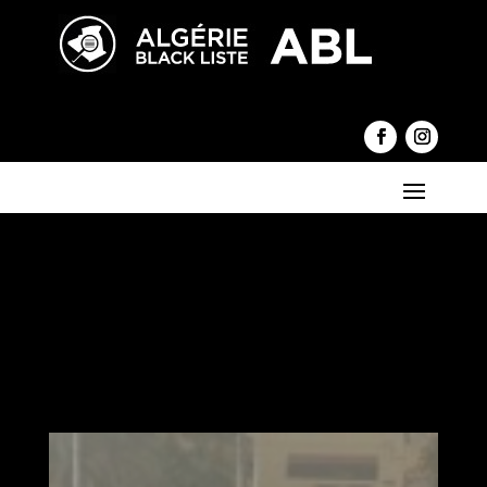
←
Vu au Stade de la Paix de Bouaké (350 km d'Abidjan)
en Côte d'Ivoire
Ramadan : Le strict respect des non-jeûneurs est une
obligation pour le musulman
→