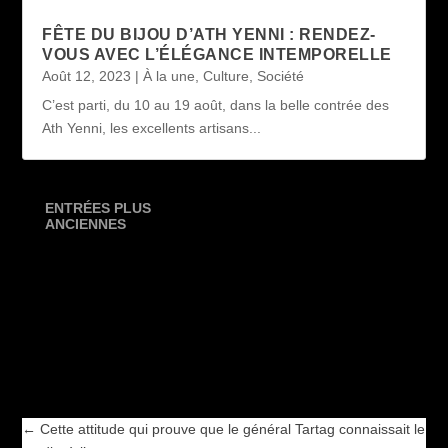
FÊTE DU BIJOU D’ATH YENNI : RENDEZ-
VOUS AVEC L’ÉLÉGANCE INTEMPORELLE
Août 12, 2023
|
À la une
,
Culture
,
Société
C’est parti, du 10 au 19 août, dans la belle contrée des
Ath Yenni, les excellents artisans...
ENTRÉES PLUS
ANCIENNES
←
Cette attitude qui prouve que le général Tartag connaissait le
verdict à l’avance
URGENT : Exit l'impunité pour Anis Rahmani, le patron du
groupe Ennahar
→
←
Cette attitude qui prouve que le général Tartag connaissait le