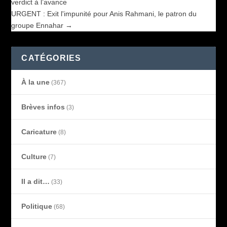
verdict à l’avance
URGENT : Exit l'impunité pour Anis Rahmani, le patron du
groupe Ennahar
→
CATÉGORIES
À la une
(367)
Brèves infos
(3)
Caricature
(8)
Culture
(7)
Il a dit…
(33)
Politique
(68)