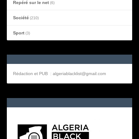
Repéré sur le net
(6)
Société
(210)
Sport
(3)
Rédaction et PUB : algeriablacklist@gmail.com