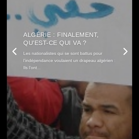
ALGÉRIE : FINALEMENT,
QU’EST-CE QUI VA ?
Les nationalistes qui se sont battus pour
l’indépendance voulaient un drapeau algérien :
Ils l’ont...