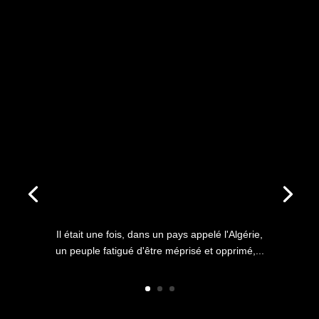
ANNIVERSAIRE DU HIRAK : IL
ÉTAIT UNE FOIS L’HISTOIRE
D’UN PEUPLE QUI
S’ÉTOUFFAIT DANS L’AIR
LIBRE
Il était une fois, dans un pays appelé l'Algérie,
un peuple fatigué d'être méprisé et opprimé,...