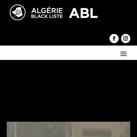
←
Cette attitude qui prouve que le général Tartag connaissait le
verdict à l’avance
URGENT : Exit l'impunité pour Anis Rahmani, le patron du
groupe Ennahar
→