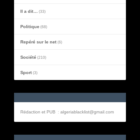
Il a dit…
(33)
Politique
(68)
Repéré sur le net
(6)
Société
(210)
Sport
(3)
Rédaction et PUB : algeriablacklist@gmail.com