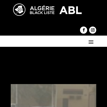
←
Ramadan : Le strict respect des non-jeûneurs est
une obligation pour le musulman