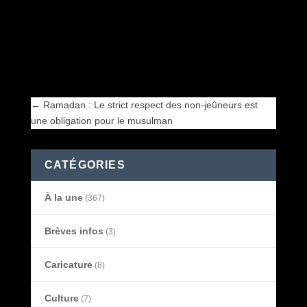
←
Ramadan : Le strict respect des non-jeûneurs est
une obligation pour le musulman
←
Ramadan : Le strict respect des non-jeûneurs est
une obligation pour le musulman
CATÉGORIES
À la une
(367)
Brèves infos
(3)
Caricature
(8)
Culture
(7)