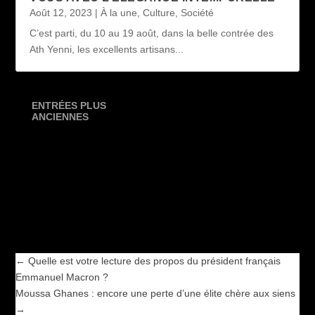
Août 12, 2023
|
À la une
,
Culture
,
Société
C’est parti, du 10 au 19 août, dans la belle contrée des
Ath Yenni, les excellents artisans...
ENTRÉES PLUS
ANCIENNES
←
Quelle est votre lecture des propos du président français
Emmanuel Macron ?
Moussa Ghanes : encore une perte d’une élite chère aux siens
→
←
Quelle est votre lecture des propos du président français
Emmanuel Macron ?
Moussa Ghanes : encore une perte d’une élite chère aux siens
→