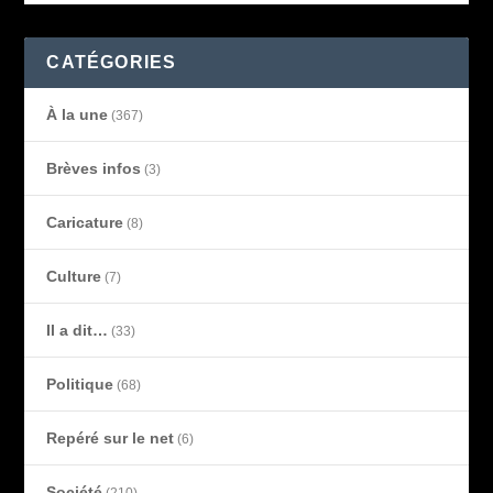
CATÉGORIES
À la une
(367)
Brèves infos
(3)
Caricature
(8)
Culture
(7)
Il a dit…
(33)
Politique
(68)
Repéré sur le net
(6)
Société