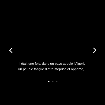
ANNIVERSAIRE DU HIRAK : IL
ÉTAIT UNE FOIS L’HISTOIRE
D’UN PEUPLE QUI
S’ÉTOUFFAIT DANS L’AIR
LIBRE
Il était une fois, dans un pays appelé l'Algérie,
un peuple fatigué d'être méprisé et opprimé,...