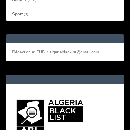
(210)
Sport
(3)
Rédaction et PUB : algeriablacklist@gmail.com