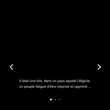
ANNIVERSAIRE DU HIRAK : IL
ÉTAIT UNE FOIS L’HISTOIRE
D’UN PEUPLE QUI
S’ÉTOUFFAIT DANS L’AIR
LIBRE
Il était une fois, dans un pays appelé l'Algérie,
un peuple fatigué d'être méprisé et opprimé,...