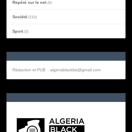
Repéré sur le net
(6)
Société
(210)
Sport
(3)
Rédaction et PUB : algeriablacklist@gmail.com