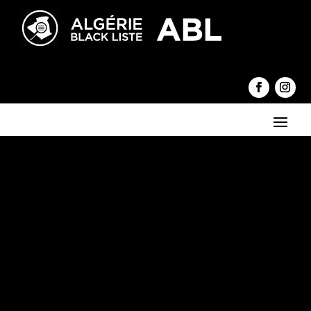
←
Utilisation d'arômes périmés : Fermeture de l'unité "Danone-
Algérie"
Le système Bouteflika, une entreprise de destruction massive
→