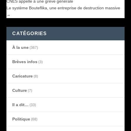
CNES appelle à une grève générale
Le système Bouteflika, une entreprise de destruction massive
→
CATÉGORIES
À la une
(367)
Brèves infos
(3)
Caricature
(8)
Culture
(7)
Il a dit…
(33)
Politique
(68)