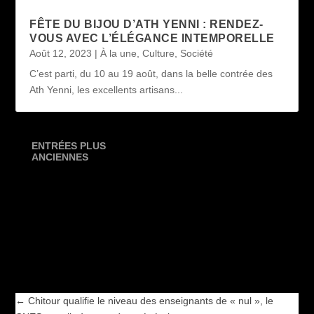
FÊTE DU BIJOU D’ATH YENNI : RENDEZ-
VOUS AVEC L’ÉLÉGANCE INTEMPORELLE
Août 12, 2023
|
À la une
,
Culture
,
Société
C’est parti, du 10 au 19 août, dans la belle contrée des
Ath Yenni, les excellents artisans...
ENTRÉES PLUS
ANCIENNES
←
Chitour qualifie le niveau des enseignants de « nul », le
CNES appelle à une grève générale
Le système Bouteflika, une entreprise de destruction massive
→
←
Chitour qualifie le niveau des enseignants de « nul », le