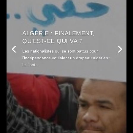
ALGÉRIE : FINALEMENT,
QU’EST-CE QUI VA ?
Les nationalistes qui se sont battus pour
l’indépendance voulaient un drapeau algérien :
Ils l’ont...