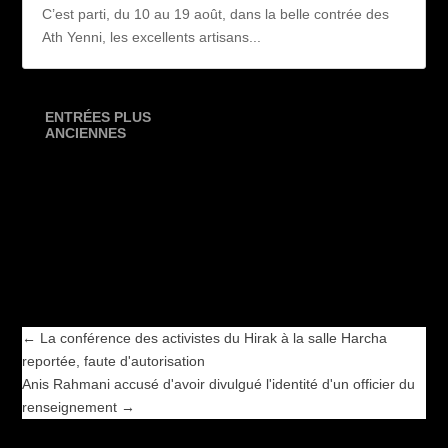
C’est parti, du 10 au 19 août, dans la belle contrée des
Ath Yenni, les excellents artisans...
ENTRÉES PLUS
ANCIENNES
←
La conférence des activistes du Hirak à la salle Harcha
reportée, faute d'autorisation
Anis Rahmani accusé d'avoir divulgué l'identité d'un officier du
renseignement
→
←
La conférence des activistes du Hirak à la salle Harcha
reportée, faute d'autorisation
Anis Rahmani accusé d'avoir divulgué l'identité d'un officier du
renseignement
→