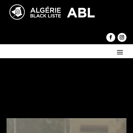
←
La conférence des activistes du Hirak à la salle Harcha
reportée, faute d'autorisation
Anis Rahmani accusé d'avoir divulgué l'identité d'un officier du
renseignement
→