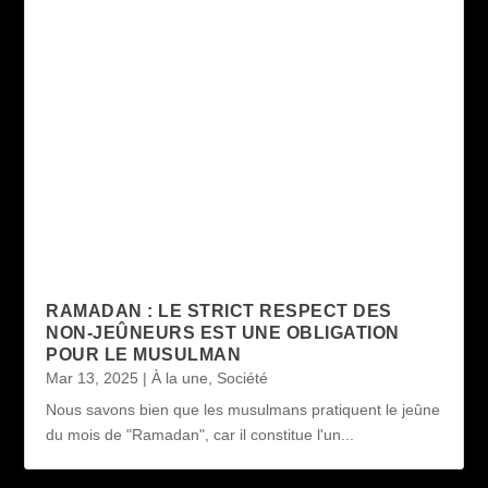
RAMADAN : LE STRICT RESPECT DES
NON-JEÛNEURS EST UNE OBLIGATION
POUR LE MUSULMAN
Mar 13, 2025
|
À la une
,
Société
Nous savons bien que les musulmans pratiquent le jeûne
du mois de "Ramadan", car il constitue l'un...