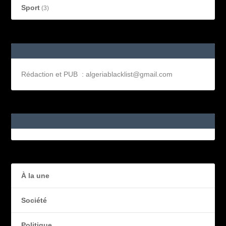
Sport
(3)
Rédaction et PUB : algeriablacklist@gmail.com
À la une
Société
Politique