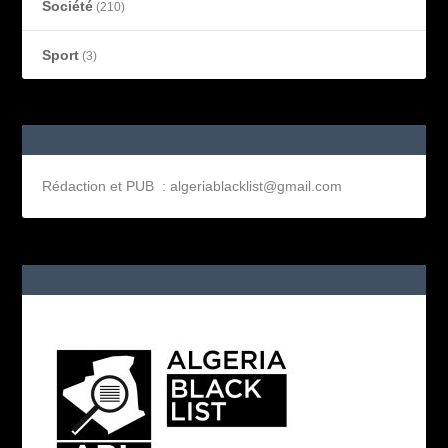
Société
(210)
Sport
(3)
Rédaction et PUB : algeriablacklist@gmail.com