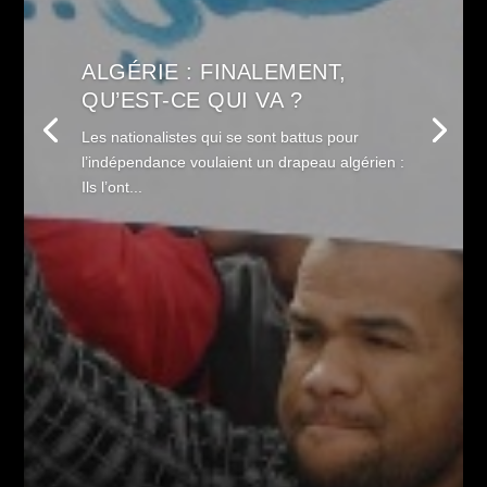
ALGÉRIE : FINALEMENT,
QU’EST-CE QUI VA ?
Les nationalistes qui se sont battus pour
l’indépendance voulaient un drapeau algérien :
Ils l’ont...