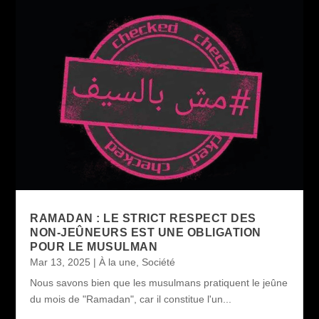
RAMADAN : LE STRICT RESPECT DES
NON-JEÛNEURS EST UNE OBLIGATION
POUR LE MUSULMAN
Mar 13, 2025
|
À la une
,
Société
Nous savons bien que les musulmans pratiquent le jeûne
du mois de "Ramadan", car il constitue l'un...