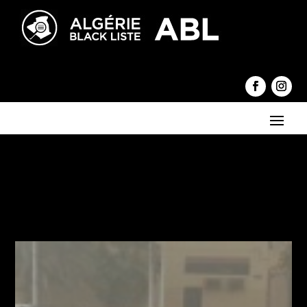
←
Expulsion du Directeur Général d'Oredoo
Une caravane de 500 voitures attendue à Montréal
→