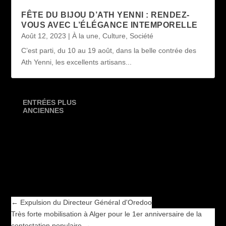
FÊTE DU BIJOU D’ATH YENNI : RENDEZ-
VOUS AVEC L’ÉLÉGANCE INTEMPORELLE
Août 12, 2023
|
À la une
,
Culture
,
Société
C’est parti, du 10 au 19 août, dans la belle contrée des
Ath Yenni, les excellents artisans...
ENTRÉES PLUS
ANCIENNES
←
Expulsion du Directeur Général d'Oredoo
Très forte mobilisation à Alger pour le 1er anniversaire de la
contestation populaire
→
←
Expulsion du Directeur Général d'Oredoo
Très forte mobilisation à Alger pour le 1er anniversaire de la
contestation populaire
→