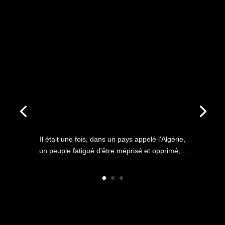
ANNIVERSAIRE DU HIRAK : IL
ÉTAIT UNE FOIS L’HISTOIRE
D’UN PEUPLE QUI
S’ÉTOUFFAIT DANS L’AIR
LIBRE
Il était une fois, dans un pays appelé l'Algérie,
un peuple fatigué d'être méprisé et opprimé,...