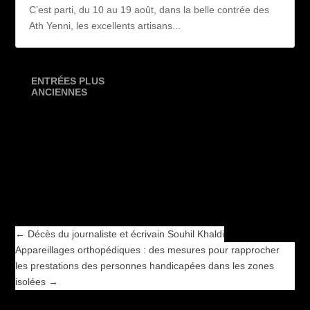
C’est parti, du 10 au 19 août, dans la belle contrée des
Ath Yenni, les excellents artisans...
ENTRÉES PLUS
ANCIENNES
←
Décès du journaliste et écrivain Souhil Khaldi
Appareillages orthopédiques : des mesures pour rapprocher
les prestations des personnes handicapées dans les zones
isolées
→
←
Décès du journaliste et écrivain Souhil Khaldi
Appareillages orthopédiques : des mesures pour rapprocher
les prestations des personnes handicapées dans les zones
isolées
→