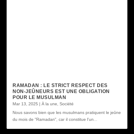
RAMADAN : LE STRICT RESPECT DES
NON-JEÛNEURS EST UNE OBLIGATION
POUR LE MUSULMAN
Mar 13, 2025
|
À la une
,
Société
Nous savons bien que les musulmans pratiquent le jeûne
du mois de "Ramadan", car il constitue l'un...