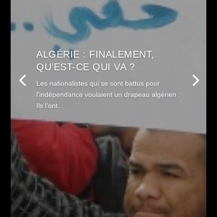
ALGÉRIE : FINALEMENT,
QU’EST-CE QUI VA ?
Les nationalistes qui se sont battus pour
l’indépendance voulaient un drapeau algérien :
Ils l’ont...