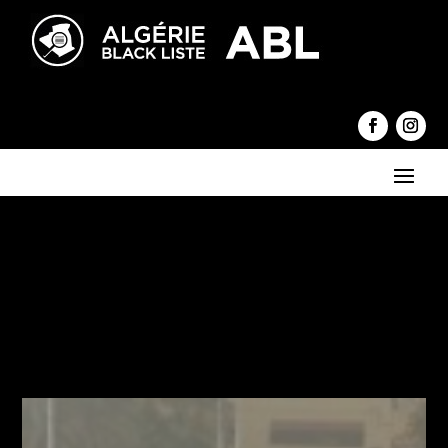
←
Décès du journaliste et écrivain Souhil Khaldi
Appareillages orthopédiques : des mesures pour rapprocher
les prestations des personnes handicapées dans les zones
isolées
→