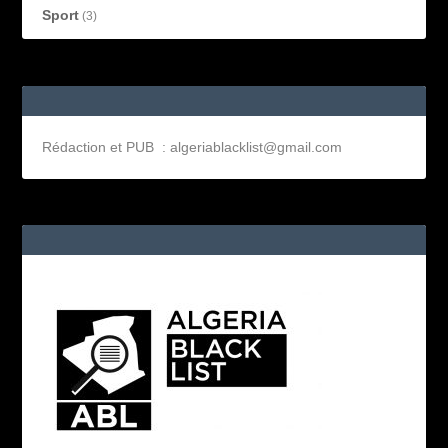
Sport
(3)
Rédaction et PUB : algeriablacklist@gmail.com