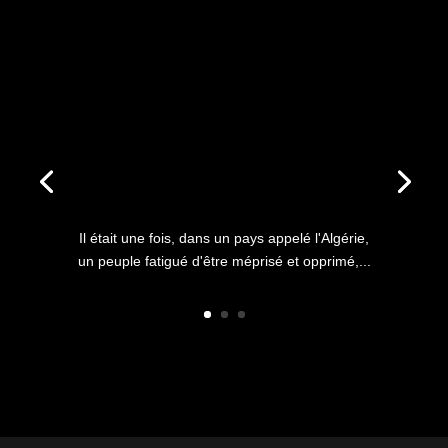
ANNIVERSAIRE DU HIRAK : IL
ÉTAIT UNE FOIS L’HISTOIRE
D’UN PEUPLE QUI
S’ÉTOUFFAIT DANS L’AIR
LIBRE
Il était une fois, dans un pays appelé l'Algérie,
un peuple fatigué d'être méprisé et opprimé,...