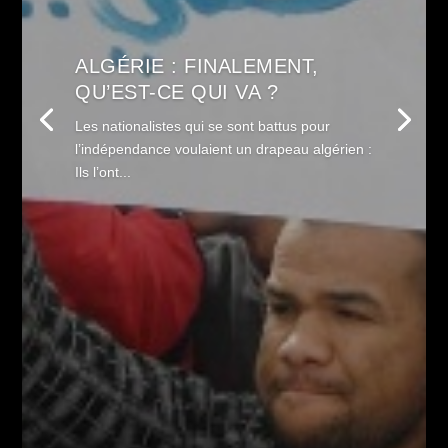
ALGÉRIE : FINALEMENT,
QU’EST-CE QUI VA ?
Les nationalistes qui se sont battus pour
l’indépendance voulaient un drapeau algérien :
Ils l’ont...