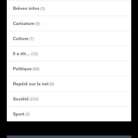
Brèves infos
(3)
Caricature
(8)
Culture
(7)
Il a dit…
(33)
Politique
(68)
Repéré sur le net
(6)
Société
(210)
Sport
(3)