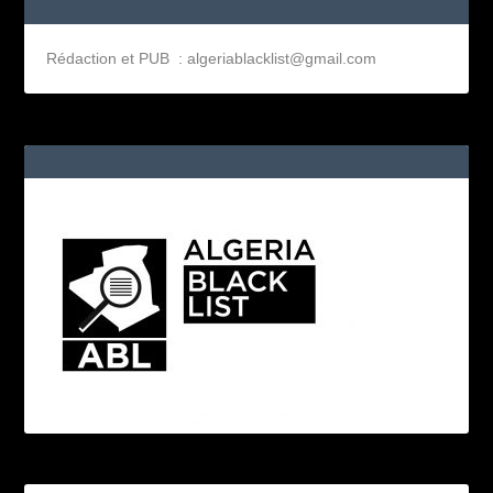
Rédaction et PUB : algeriablacklist@gmail.com