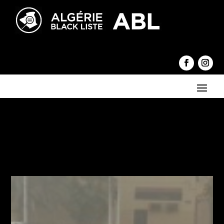
←
Pourquoi Tebboune a-t-il maintenu Zeghmati ?
TV offshore, la panne sèche !
→