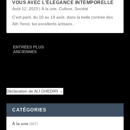
VOUS AVEC L’ÉLÉGANCE INTEMPORELLE
Août 12, 2023
|
À la une
,
Culture
,
Société
C’est parti, du 10 au 19 août, dans la belle contrée des
Ath Yenni, les excellents artisans...
ENTRÉES PLUS
ANCIENNES
Déclaration de ALI GHEDIRI
→
Déclaration de ALI GHEDIRI
→
CATÉGORIES
À la une
(367)