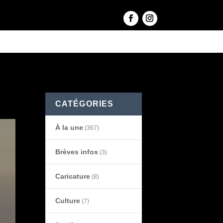
CATÉGORIES
À la une
(367)
Brèves infos
(3)
Caricature
(8)
Culture
(7)