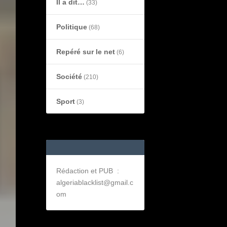
Il a dit…
(33)
Politique
(68)
Repéré sur le net
(6)
Société
(210)
Sport
(3)
Rédaction et PUB :
algeriablacklist@gmail.c
om