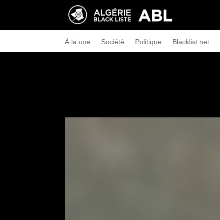
À la une
Société
Politique
Blacklist net
←
Le Hirak revient
Décodages, Remaniement minis