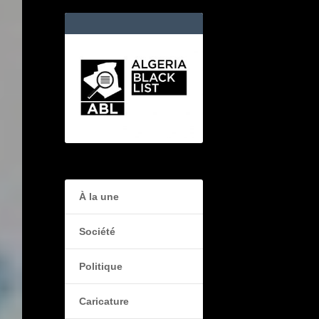
À la une
Société
Politique
Caricature