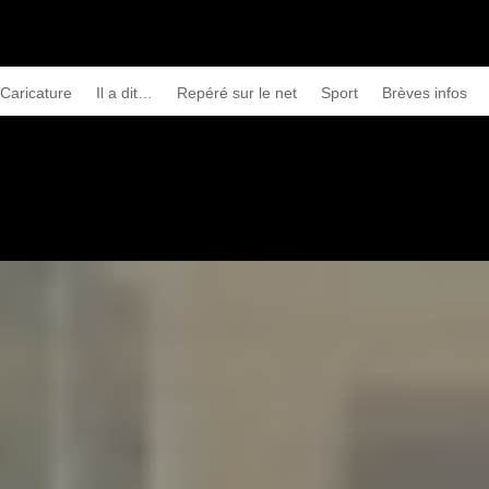
Caricature
Il a dit…
Repéré sur le net
Sport
Brèves infos
tériel dites-vous ?
→