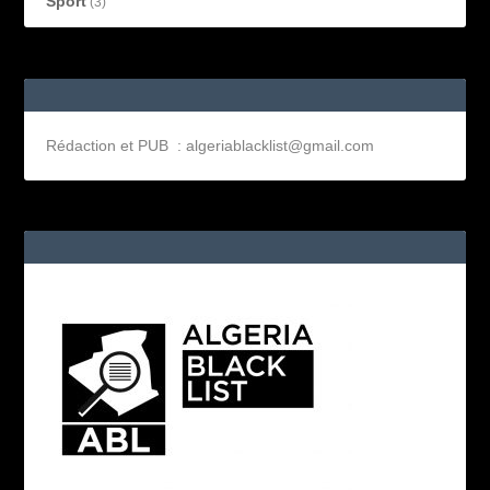
Sport
(3)
Rédaction et PUB : algeriablacklist@gmail.com