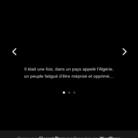
ANNIVERSAIRE DU HIRAK : IL
ÉTAIT UNE FOIS L’HISTOIRE
D’UN PEUPLE QUI
S’ÉTOUFFAIT DANS L’AIR
LIBRE
Il était une fois, dans un pays appelé l'Algérie,
un peuple fatigué d'être méprisé et opprimé,...