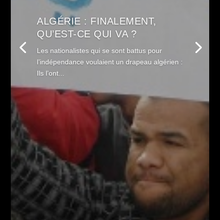
ALGÉRIE : FINALEMENT,
QU’EST-CE QUI VA ?
Les nationalistes qui se sont battus pour
l’indépendance voulaient un drapeau algérien :
Ils l’ont...