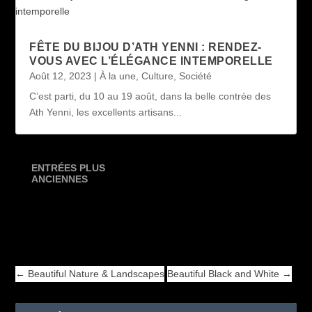
FÊTE DU BIJOU D’ATH YENNI : RENDEZ-
VOUS AVEC L’ÉLÉGANCE INTEMPORELLE
Août 12, 2023
|
À la une
,
Culture
,
Société
C’est parti, du 10 au 19 août, dans la belle contrée des
Ath Yenni, les excellents artisans...
ENTRÉES PLUS
ANCIENNES
←
Beautiful Nature & Landscapes
Beautiful Black and White
→
←
Beautiful Nature & Landscapes
Beautiful Black and White
→