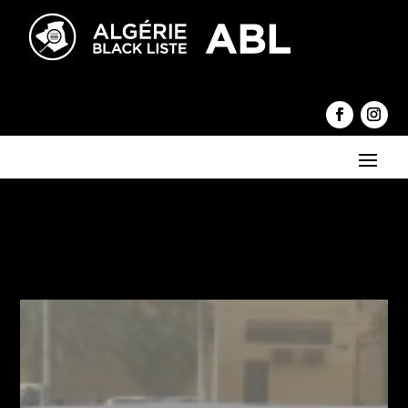
←
Hiking Trail Review
Beautiful Black and White
→