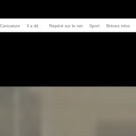
Caricature
Il a dit…
Repéré sur le net
Sport
Brèves infos
ée algérienne et un cas suspect à Tamanrasset attend les résultats de