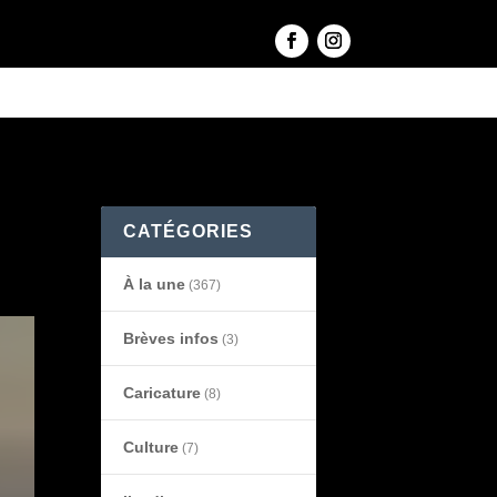
 son
CATÉGORIES
À la une
(367)
Brèves infos
(3)
Caricature
(8)
Culture
(7)