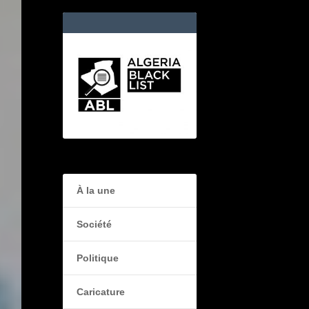
À la une
Société
Politique
Caricature