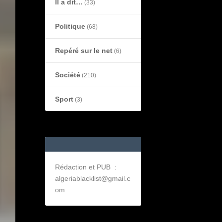
Il a dit…
(33)
Politique
(68)
Repéré sur le net
(6)
Société
(210)
Sport
(3)
Rédaction et PUB :
algeriablacklist@gmail.c
om