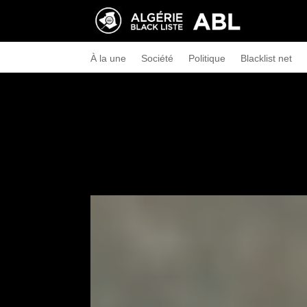
À la une
Société
Politique
Blacklist net
←
4 cas suspects de coronavirus au sein de l’arm
dépistage depuis plus 24 heures
Madjer au cœur d’un scandale avec l’ANEP
→