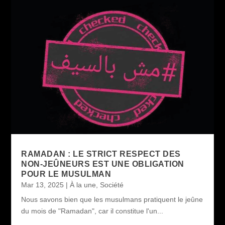
RAMADAN : LE STRICT RESPECT DES
NON-JEÛNEURS EST UNE OBLIGATION
POUR LE MUSULMAN
Mar 13, 2025
|
À la une
,
Société
Nous savons bien que les musulmans pratiquent le jeûne
du mois de "Ramadan", car il constitue l'un...