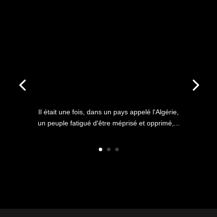
ANNIVERSAIRE DU HIRAK : IL
ÉTAIT UNE FOIS L’HISTOIRE
D’UN PEUPLE QUI
S’ÉTOUFFAIT DANS L’AIR
LIBRE
Il était une fois, dans un pays appelé l'Algérie,
un peuple fatigué d'être méprisé et opprimé,...