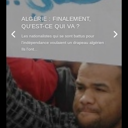
ALGÉRIE : FINALEMENT,
QU’EST-CE QUI VA ?
Les nationalistes qui se sont battus pour
l’indépendance voulaient un drapeau algérien :
Ils l’ont...