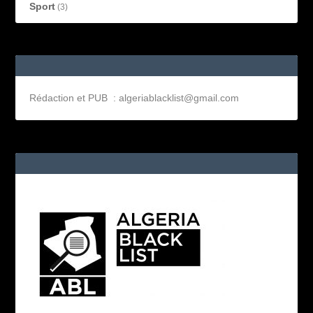
Sport
(3)
Rédaction et PUB : algeriablacklist@gmail.com