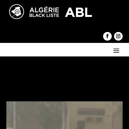
←
L'info-dérision L'Algérie, le système et ses clans...
Le docteur Salah-Eddine Sidhoum
→