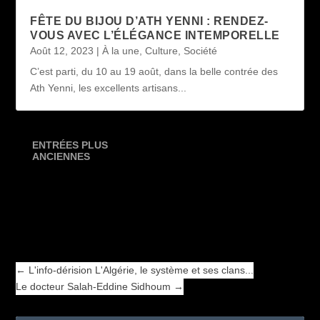
FÊTE DU BIJOU D’ATH YENNI : RENDEZ-
VOUS AVEC L’ÉLÉGANCE INTEMPORELLE
Août 12, 2023
|
À la une
,
Culture
,
Société
C’est parti, du 10 au 19 août, dans la belle contrée des
Ath Yenni, les excellents artisans...
ENTRÉES PLUS
ANCIENNES
←
L'info-dérision L'Algérie, le système et ses clans...
Le docteur Salah-Eddine Sidhoum
→
←
L'info-dérision L'Algérie, le système et ses clans...
Le docteur Salah-Eddine Sidhoum
→