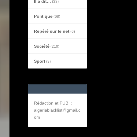
Il a dit…
(33)
Politique
(68)
Repéré sur le net
(6)
Société
(210)
Sport
(3)
Rédaction et PUB :
algeriablacklist@gmail.c
om