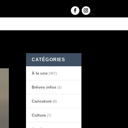
→
CATÉGORIES
À la une
(367)
Brèves infos
(3)
Caricature
(8)
Culture
(7)