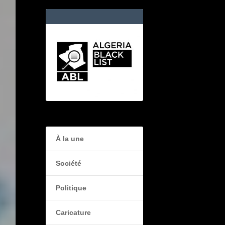
À la une
Société
Politique
Caricature