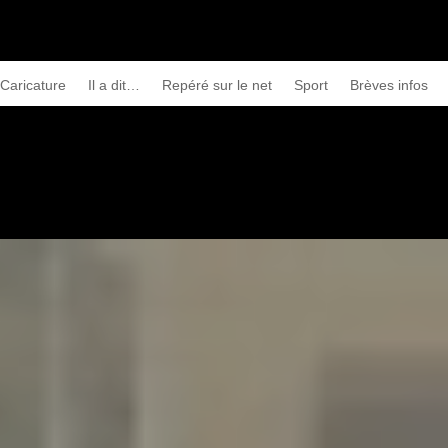
Caricature
Il a dit…
Repéré sur le net
Sport
Brèves infos
st votre lecture des propos du président français Emmanuel Macron ?