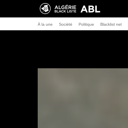
À la une
Société
Politique
Blacklist net
←
Algérie : finalement, qu’est-ce qui va ?
Quelle e