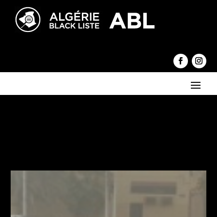
←
Madjer au cœur d’un scandale avec l’ANEP
Coronavirus en Algérie : Deux pharmaciens testés positifs
→