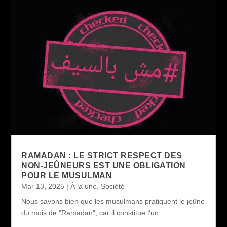
RAMADAN : LE STRICT RESPECT DES
NON-JEÛNEURS EST UNE OBLIGATION
POUR LE MUSULMAN
Mar 13, 2025
|
À la une
,
Société
Nous savons bien que les musulmans pratiquent le jeûne
du mois de "Ramadan", car il constitue l'un...