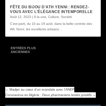
FÊTE DU BIJOU D’ATH YENNI : RENDEZ-
VOUS AVEC L’ÉLÉGANCE INTEMPORELLE
Août 12, 2023
|
À la une
,
Culture
,
Société
C’est parti, du 10 au 19 août, dans la belle contrée des
Ath Yenni, les excellents artisans...
ENTRÉES PLUS
ANCIENNES
←
Madjer au cœur d’un scandale avec l’ANEP
Coronavirus en Algérie : Deux pharmaciens testés positifs
→
←
Madjer au cœur d’un scandale avec l’ANEP
Coronavirus en Algérie : Deux pharmaciens testés positifs
→