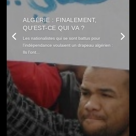
ALGÉRIE : FINALEMENT,
QU’EST-CE QUI VA ?
Les nationalistes qui se sont battus pour
l’indépendance voulaient un drapeau algérien :
Ils l’ont...