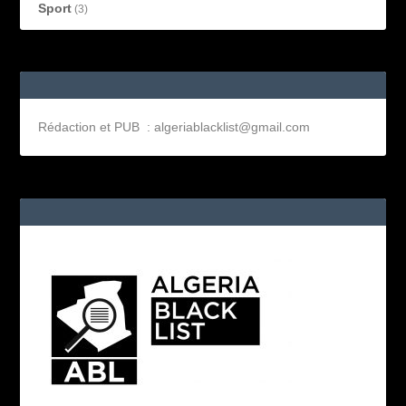
Sport
(3)
Rédaction et PUB : algeriablacklist@gmail.com