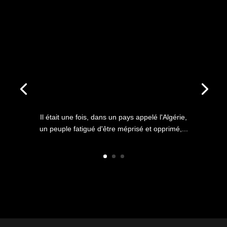
ANNIVERSAIRE DU HIRAK : IL
ÉTAIT UNE FOIS L’HISTOIRE
D’UN PEUPLE QUI
S’ÉTOUFFAIT DANS L’AIR
LIBRE
Il était une fois, dans un pays appelé l'Algérie,
un peuple fatigué d'être méprisé et opprimé,...