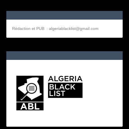
Rédaction et PUB : algeriablacklist@gmail.com