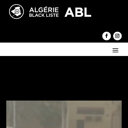
←
Morceli ou le pur produit du système
Décès du journaliste et écrivain Souhil Khaldi
→