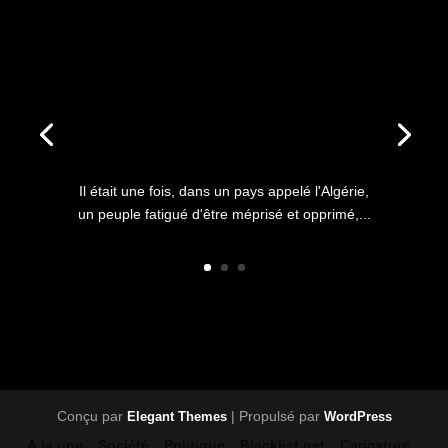
ANNIVERSAIRE DU HIRAK : IL
ÉTAIT UNE FOIS L’HISTOIRE
D’UN PEUPLE QUI
S’ÉTOUFFAIT DANS L’AIR
LIBRE
Il était une fois, dans un pays appelé l'Algérie,
un peuple fatigué d'être méprisé et opprimé,...
Conçu par
| Propulsé par
Elegant Themes
WordPress
À la une
Société
Politique
Blacklist net
Caricature