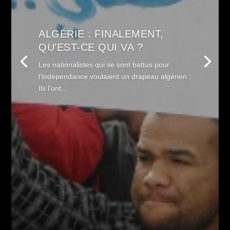
ALGÉRIE : FINALEMENT,
QU’EST-CE QUI VA ?
Les nationalistes qui se sont battus pour
l’indépendance voulaient un drapeau algérien :
Ils l’ont...