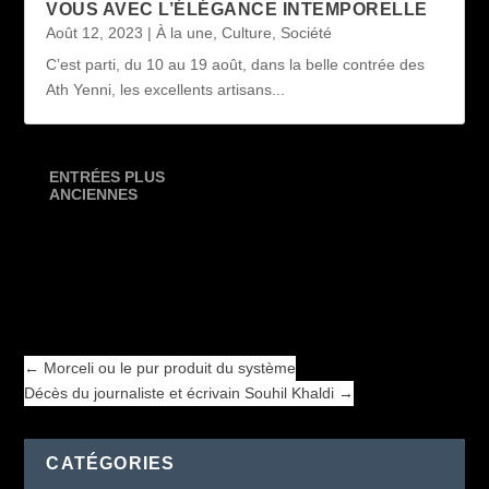
VOUS AVEC L’ÉLÉGANCE INTEMPORELLE
Août 12, 2023
|
À la une
,
Culture
,
Société
C’est parti, du 10 au 19 août, dans la belle contrée des
Ath Yenni, les excellents artisans...
ENTRÉES PLUS
ANCIENNES
←
Morceli ou le pur produit du système
Décès du journaliste et écrivain Souhil Khaldi
→
←
Morceli ou le pur produit du système
Décès du journaliste et écrivain Souhil Khaldi
→
CATÉGORIES