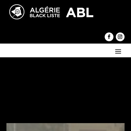
←
Des vents forts souffleront, parfois en rafales, sur plusieurs
wilayas du Nord du pays à partir de mardi soir, indique l'Office
national de la météorologie dans un bulletin météorologique
spécial (BMS)
55e vendredi : Impressionnante marée humaine à Alger
→