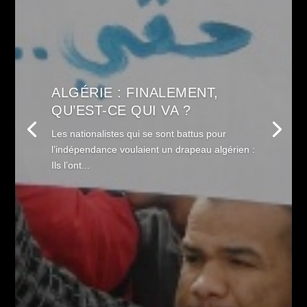
ALGÉRIE : FINALEMENT,
QU’EST-CE QUI VA ?
Les nationalistes qui se sont battus pour
l’indépendance voulaient un drapeau algérien :
Ils l’ont...