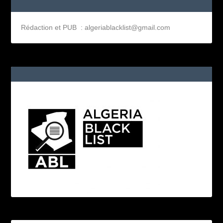
Rédaction et PUB : algeriablacklist@gmail.com