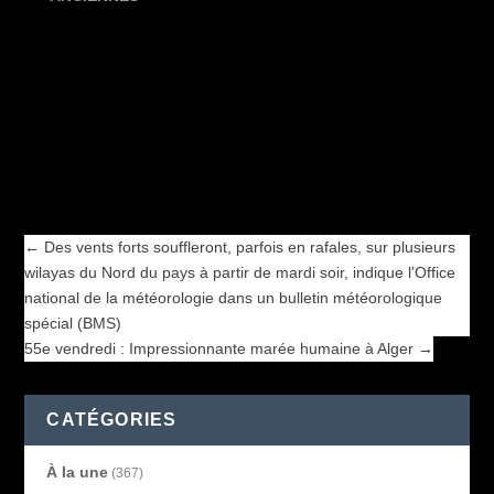
←
Des vents forts souffleront, parfois en rafales, sur plusieurs
wilayas du Nord du pays à partir de mardi soir, indique l'Office
national de la météorologie dans un bulletin météorologique
spécial (BMS)
55e vendredi : Impressionnante marée humaine à Alger
→
←
Des vents forts souffleront, parfois en rafales, sur plusieurs
wilayas du Nord du pays à partir de mardi soir, indique l'Office
national de la météorologie dans un bulletin météorologique
spécial (BMS)
55e vendredi : Impressionnante marée humaine à Alger
→
CATÉGORIES
À la une
(367)