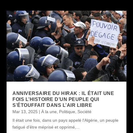
ANNIVERSAIRE DU HIRAK : IL ÉTAIT UNE
FOIS L’HISTOIRE D’UN PEUPLE QUI
S’ÉTOUFFAIT DANS L’AIR LIBRE
Mar 13, 2025
|
À la une
,
Politique
,
Société
Il était une fois, dans un pays appelé l'Algérie, un peuple
fatigué d'être méprisé et opprimé,...