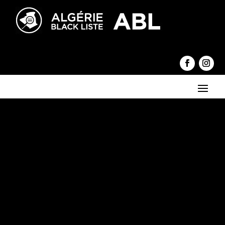
←
Ath Yenni : ne faudrait-il pas sauver la maison des Sœurs
blanches (akham t'massourine) qui tombe en ruine ?
Algérie-Cameroun. L'arbitre a-t-il été corrompu ?
→