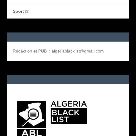
Sport
(3)
Rédaction et PUB : algeriablacklist@gmail.com