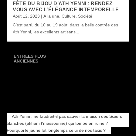
FÊTE DU BIJOU D’ATH YENNI : RENDEZ-
VOUS AVEC L’ÉLÉGANCE INTEMPORELLE
Août 12, 2023
|
À la une
,
Culture
,
Société
C’est parti, du 10 au 19 août, dans la belle contrée des
Ath Yenni, les excellents artisans...
ENTRÉES PLUS
ANCIENNES
←
Ath Yenni : ne faudrait-il pas sauver la maison des Sœurs
blanches (akham t'massourine) qui tombe en ruine ?
Pourquoi le jaune fut longtemps celui de nos taxis ?
→
←
Ath Yenni : ne faudrait-il pas sauver la maison des Sœurs
blanches (akham t'massourine) qui tombe en ruine ?
Pourquoi le jaune fut longtemps celui de nos taxis ?
→