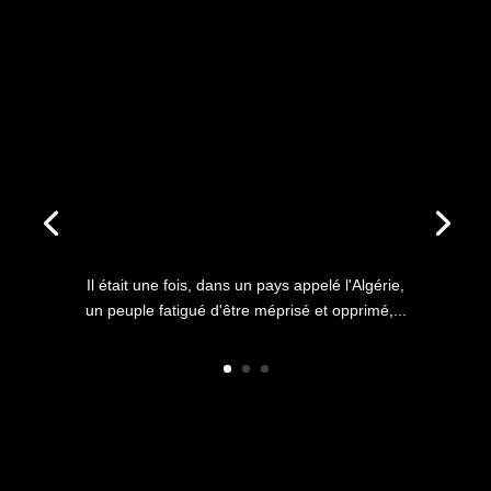
ANNIVERSAIRE DU HIRAK : IL
ÉTAIT UNE FOIS L’HISTOIRE
D’UN PEUPLE QUI
S’ÉTOUFFAIT DANS L’AIR
LIBRE
Il était une fois, dans un pays appelé l'Algérie,
un peuple fatigué d'être méprisé et opprimé,...