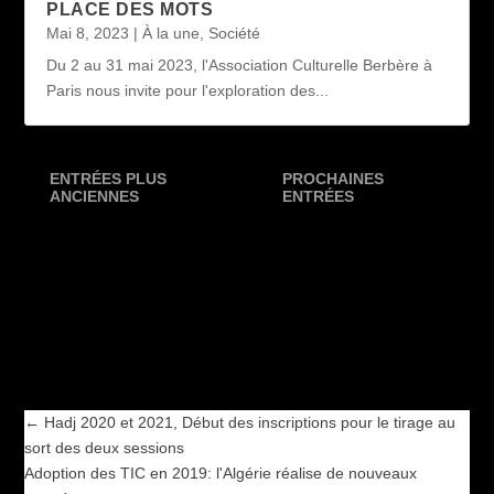
PLACE DES MOTS
Mai 8, 2023
|
À la une
,
Société
Du 2 au 31 mai 2023, l'Association Culturelle Berbère à
Paris nous invite pour l'exploration des...
ENTRÉES PLUS
PROCHAINES
ANCIENNES
ENTRÉES
←
Hadj 2020 et 2021, Début des inscriptions pour le tirage au
sort des deux sessions
Adoption des TIC en 2019: l'Algérie réalise de nouveaux
progrès
→
←
Hadj 2020 et 2021, Début des inscriptions pour le tirage au
sort des deux sessions
Adoption des TIC en 2019: l'Algérie réalise de nouveaux