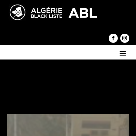
←
Hadj 2020 et 2021, Début des inscriptions pour le tirage au
sort des deux sessions
la plus jeune personnalité de l'année du magazine Time
→