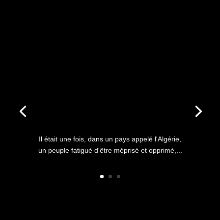
ANNIVERSAIRE DU HIRAK : IL
ÉTAIT UNE FOIS L’HISTOIRE
D’UN PEUPLE QUI
S’ÉTOUFFAIT DANS L’AIR
LIBRE
Il était une fois, dans un pays appelé l'Algérie,
un peuple fatigué d'être méprisé et opprimé,...