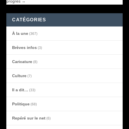
progrès
→
CATÉGORIES
À la une
(367)
Brèves infos
(3)
Caricature
(8)
Culture
(7)
Il a dit…
(33)
Politique
(68)
Repéré sur le net
(6)