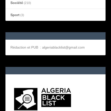
Société
(210)
Sport
(3)
Rédaction et PUB : algeriablacklist@gmail.com