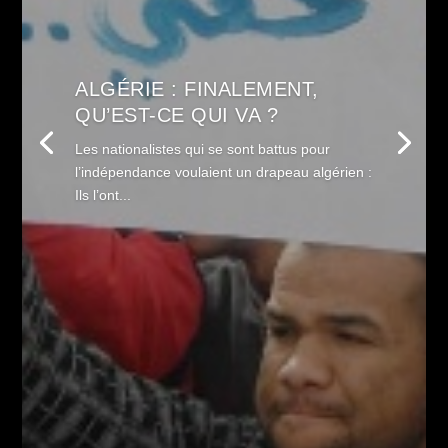
ALGÉRIE : FINALEMENT,
QU’EST-CE QUI VA ?
Les nationalistes qui se sont battus pour
l’indépendance voulaient un drapeau algérien :
Ils l’ont...