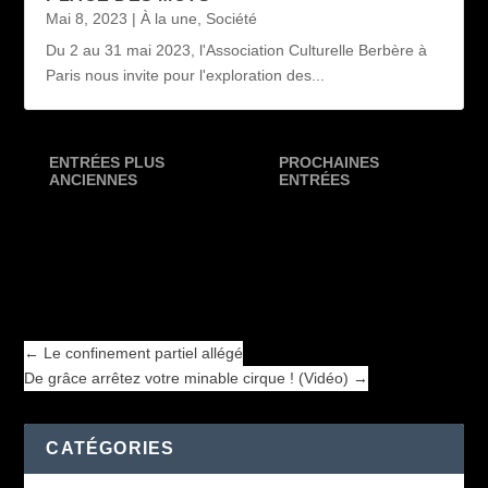
Mai 8, 2023
|
À la une
,
Société
Du 2 au 31 mai 2023, l'Association Culturelle Berbère à
Paris nous invite pour l'exploration des...
ENTRÉES PLUS
PROCHAINES
ANCIENNES
ENTRÉES
←
Le confinement partiel allégé
De grâce arrêtez votre minable cirque ! (Vidéo)
→
←
Le confinement partiel allégé
De grâce arrêtez votre minable cirque ! (Vidéo)
→
CATÉGORIES