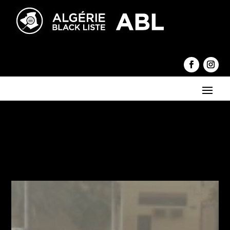
←
Le confinement partiel allégé
De grâce arrêtez votre minable cirque ! (Vidéo)
→