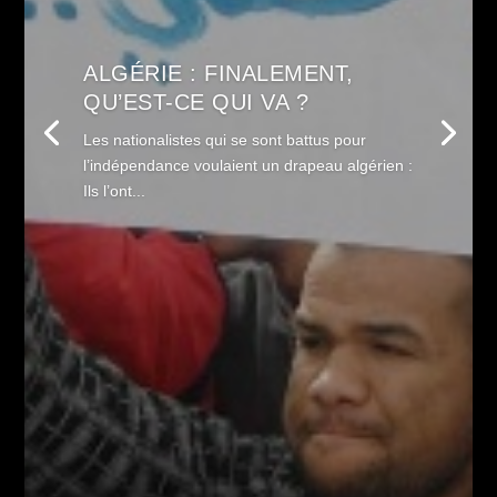
ALGÉRIE : FINALEMENT,
QU’EST-CE QUI VA ?
Les nationalistes qui se sont battus pour
l’indépendance voulaient un drapeau algérien :
Ils l’ont...