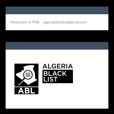
Rédaction et PUB : algeriablacklist@gmail.com