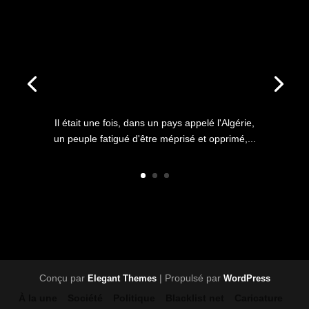
ANNIVERSAIRE DU HIRAK : IL
ÉTAIT UNE FOIS L’HISTOIRE
D’UN PEUPLE QUI
S’ÉTOUFFAIT DANS L’AIR
LIBRE
Il était une fois, dans un pays appelé l'Algérie,
un peuple fatigué d'être méprisé et opprimé,...
Conçu par
| Propulsé par
Elegant Themes
WordPress
À la une
Société
Politique
Blacklist net
Caricature