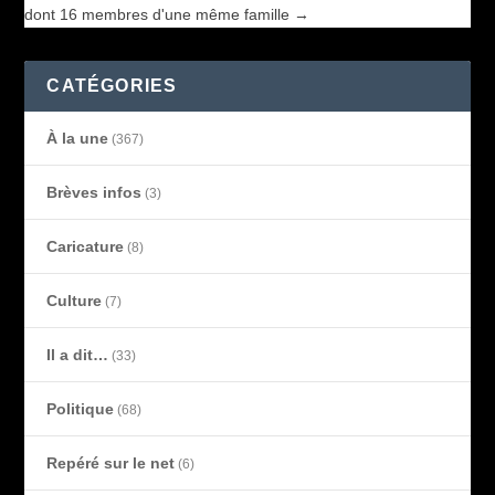
dont 16 membres d'une même famille
→
CATÉGORIES
À la une
(367)
Brèves infos
(3)
Caricature
(8)
Culture
(7)
Il a dit…
(33)
Politique
(68)
Repéré sur le net
(6)