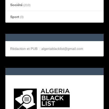
Société
(210)
Sport
(3)
Rédaction et PUB : algeriablacklist@gmail.com