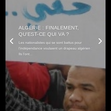
ALGÉRIE : FINALEMENT,
QU’EST-CE QUI VA ?
Les nationalistes qui se sont battus pour
l’indépendance voulaient un drapeau algérien :
Ils l’ont...