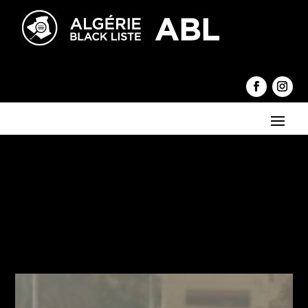
←
Amar Saâdani se serait exilé pour fuir les poursuites
judiciaires
Coronavirus : l'Algérie, premier foyer d'Afrique avec 17 cas,
dont 16 membres d'une même famille
→