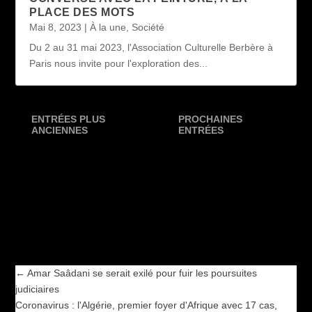
PLACE DES MOTS
Mai 8, 2023
|
À la une
,
Société
Du 2 au 31 mai 2023, l'Association Culturelle Berbère à
Paris nous invite pour l'exploration des...
ENTRÉES PLUS
PROCHAINES
ANCIENNES
ENTRÉES
←
Amar Saâdani se serait exilé pour fuir les poursuites
judiciaires
Coronavirus : l'Algérie, premier foyer d'Afrique avec 17 cas,
dont 16 membres d'une même famille
→
←
Amar Saâdani se serait exilé pour fuir les poursuites
judiciaires
Coronavirus : l'Algérie, premier foyer d'Afrique avec 17 cas,