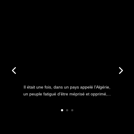
ANNIVERSAIRE DU HIRAK : IL
ÉTAIT UNE FOIS L’HISTOIRE
D’UN PEUPLE QUI
S’ÉTOUFFAIT DANS L’AIR
LIBRE
Il était une fois, dans un pays appelé l'Algérie,
un peuple fatigué d'être méprisé et opprimé,...